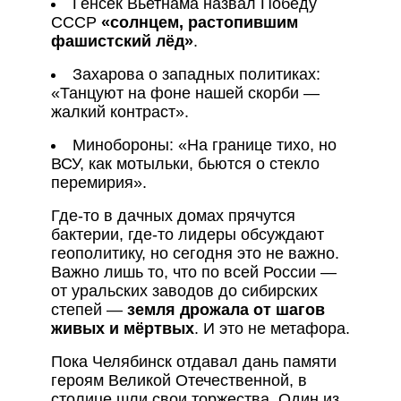
Генсек Вьетнама назвал Победу
СССР
«солнцем, растопившим
фашистский лёд»
.
Захарова о западных политиках:
«Танцуют на фоне нашей скорби —
жалкий контраст».
Минобороны: «На границе тихо, но
ВСУ, как мотыльки, бьются о стекло
перемирия».
Где-то в дачных домах прячутся
бактерии, где-то лидеры обсуждают
геополитику, но сегодня это не важно.
Важно лишь то, что по всей России —
от уральских заводов до сибирских
степей —
земля дрожала от шагов
живых и мёртвых
. И это не метафора.
Пока Челябинск отдавал дань памяти
героям Великой Отечественной, в
столице шли свои торжества. Один из