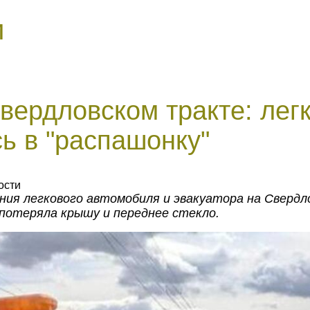
и
вердловском тракте: лег
ь в "распашонку"
ости
ния легкового автомобиля и эвакуатора на Сверд
потеряла крышу и переднее стекло.