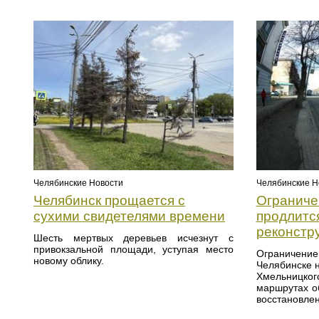
Челябинские Новости
Челябинские Н
Челябинск прощается с
Ограниче
сухими свидетелями времени
продлится
реконстр
Шесть мертвых деревьев исчезнут с
привокзальной площади, уступая место
Ограничение
новому облику.
Челябинске 
Хмельницког
маршрутах о
восстановле