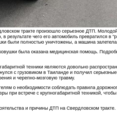
дловском тракте произошло серьезное ДТП. Молодой
р, в результате чего его автомобиль превратился в "
шки были полностью уничтожены, а машина залетела
ковушки была оказана медицинская помощь. Подробн
огабаритной техники являются довольно распростра
нулся с грузовиком в Таиланде и получил серьезны
рения и черепно-мозговую травму.
елям о необходимости соблюдать правила дорожног
вры при встрече с крупногабаритной техникой, чтоб
оятельства и причины ДТП на Свердловском тракте.