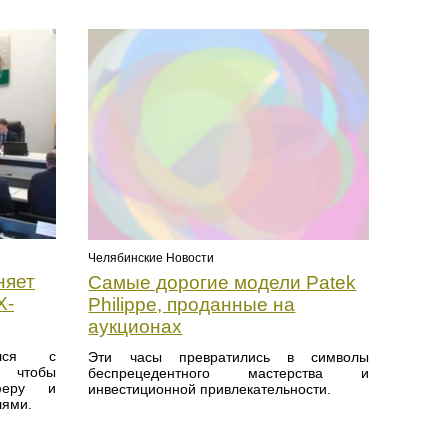
Челябинские Новости
няет
Самые дорогие модели Patek
Х-
Philippe, проданные на
аукционах
ился с
Эти часы превратились в символы
, чтобы
беспрецедентного мастерства и
феру и
инвестиционной привлекательности.
лями.