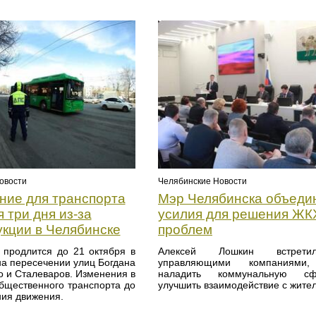
овости
Челябинские Новости
ние для транспорта
Мэр Челябинска объеди
 три дня из-за
усилия для решения ЖК
укции в Челябинске
проблем
 продлится до 21 октября в
Алексей Лошкин встрет
на пересечении улиц Богдана
управляющими компаниями
о и Сталеваров. Изменения в
наладить коммунальную с
бщественного транспорта до
улучшить взаимодействие с жите
ния движения.