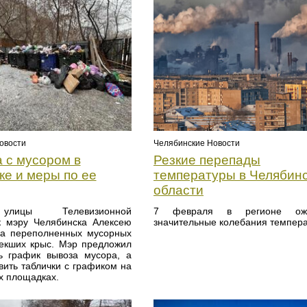
овости
Челябинские Новости
 с мусором в
Резкие перепады
ке и меры по ее
температуры в Челябин
области
лицы Телевизионной
7 февраля в регионе ожи
к мэру Челябинска Алексею
значительные колебания темпера
за переполненных мусорных
лекших крыс. Мэр предложил
ь график вывоза мусора, а
вить таблички с графиком на
х площадках.