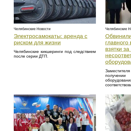
Челябинские Новости
Челябинские Н
Электросамокаты: аренда с
Обвинили
риском для жизни
главного 
взятки за
Челябинские кикшеринги под следствием
несоотве
после серии ДТП.
оборудов
Заместителя
получени
оборудо
соответствов