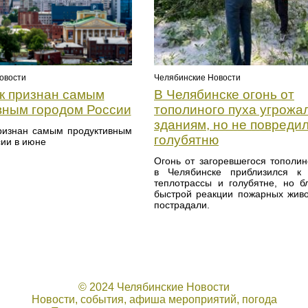
овости
Челябинские Новости
к признан самым
В Челябинске огонь от
вным городом России
тополиного пуха угрожа
зданиям, но не повреди
ризнан самым продуктивным
голубятню
сии в июне
Огонь от загоревшегося тополин
в Челябинске приблизился к 
теплотрассы и голубятне, но б
быстрой реакции пожарных жив
пострадали.
© 2024 Челябинские Новости
Новости, события, афиша мероприятий, погода