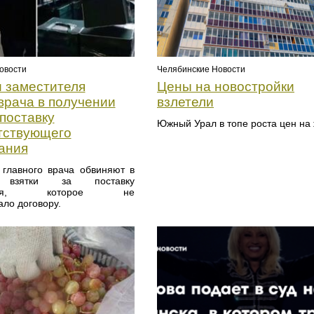
овости
Челябинские Новости
 заместителя
Цены на новостройки
врача в получении
взлетели
 поставку
Южный Урал в топе роста цен на 
тствующего
ания
 главного врача обвиняют в
и взятки за поставку
вания, которое не
ало договору.