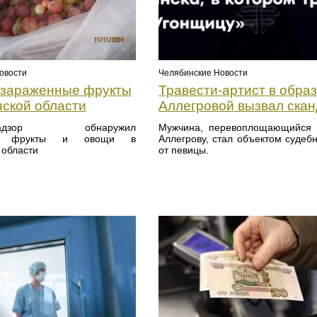
овости
Челябинские Новости
зараженные фрукты
Травести-артист в обра
нской области
Аллегровой вызвал ска
ознадзор обнаружил
Мужчина, перевоплощающийся 
ые фрукты и овощи в
Аллегрову, стал объектом судебн
 области
от певицы.