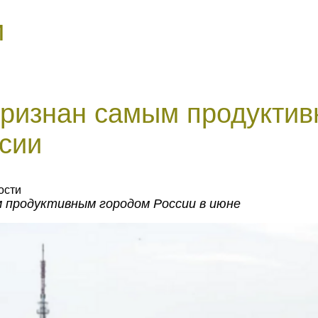
и
признан самым продукти
сии
ости
м продуктивным городом России в июне