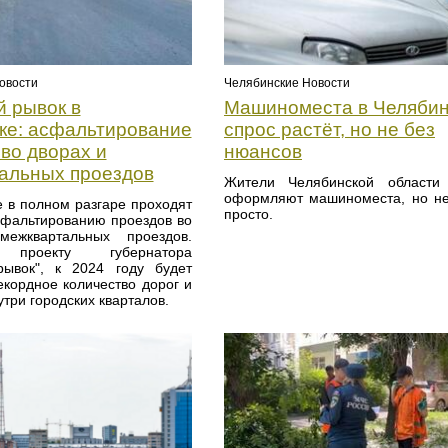
овости
Челябинские Новости
 рывок в
Машиноместа в Челябин
ке: асфальтирование
спрос растёт, но не без
во дворах и
нюансов
альных проездов
Жители Челябинской области 
оформляют машиноместа, но не
е в полном разгаре проходят
просто.
сфальтированию проездов во
ежквартальных проездов.
 проекту губернатора
ывок", к 2024 году будет
екордное количество дорог и
утри городских кварталов.