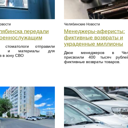
овости
Челябинские Новости
лябинска передали
Менеджеры-аферисты:
военнослужащим
фиктивные возвраты и
украденные миллионы
е стоматологи отправили
нты и материалы для
Двое менеджеров в Челя
в в зону СВО
присвоили 400 тысяч рубле
фиктивные возвраты товаров.