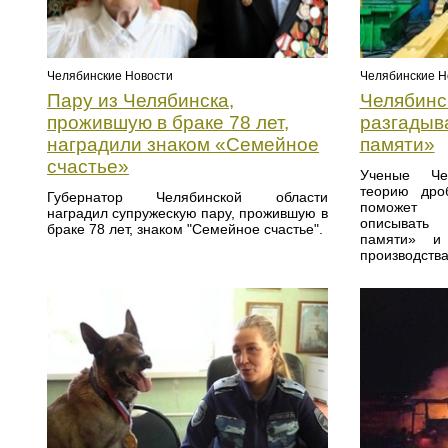
Челябинские Новости
Челябинские Н
Пару из Челябинска,
Челябинс
прожившую в браке 78 лет,
разгадыв
наградили знаком «Семейное
памяти»
счастье»
Ученые Че
теорию дроб
Губернатор Челябинской области
поможет п
наградил супружескую пару, прожившую в
описывать
браке 78 лет, знаком "Семейное счастье".
памяти» и 
производства