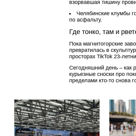
взорвавшая тишину пров
Челябинские клумбы го
по асфальту.
Где тонко, там и рвет
Пока магнитогорские зав
превратилась в скульпту
просторах TikTok 23-летн
Сегодняшний день – как 
курьезные сноски про пок
пределами кто-то снова г