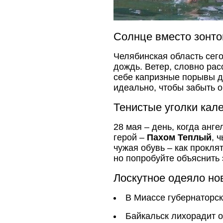
Солнце вместо зонто
Челябинская область сег
дождь. Ветер, словно рас
себе капризные порывы д
идеально, чтобы забыть о
Тенистые уголки кал
28 мая – день, когда анг
герой –
Пахом Теплый
, 
чужая обувь – как прокля
но попробуйте объяснить 
Лоскутное одеяло но
В Миассе губернаторс
Байкальск лихорадит о