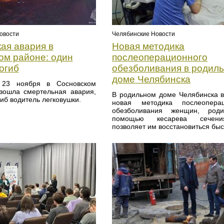
овости
Челябинские Новости
ая авария в
Новая методика
ом районе: один
послеоперационного
огиб
обезболивания в родил
доме Челябинска
23 ноября в Сосновском
зошла смертельная авария,
В родильном доме Челябинска 
гиб водитель легковушки.
новая методика послеоперац
обезболивания женщин, род
помощью кесарева сечени
позволяет им восстановиться быс