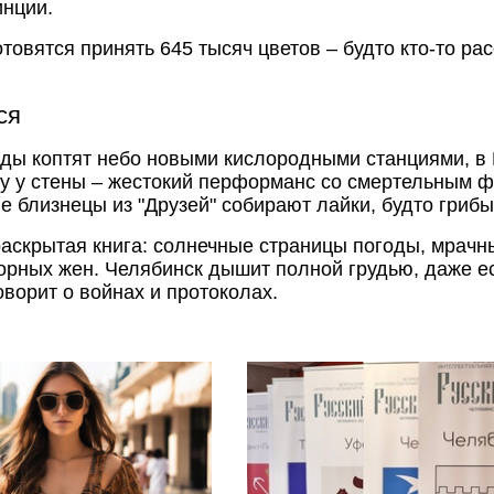
инции.
товятся принять 645 тысяч цветов – будто кто-то ра
ся
оды коптят небо новыми кислородными станциями, в 
ру у стены – жестокий перформанс со смертельным ф
ие близнецы из "Друзей" собирают лайки, будто гриб
раскрытая книга: солнечные страницы погоды, мрачн
орных жен. Челябинск дышит полной грудью, даже ес
оворит о войнах и протоколах.