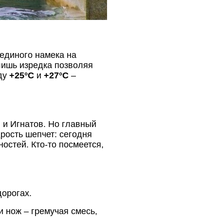
 единого намека на
 лишь изредка позволяя
жду
+25°C
и
+27°C
–
 и Игнатов. Но главный
рость шепчет: сегодня
остей. Кто-то посмеется,
орогах.
и нож – гремучая смесь,