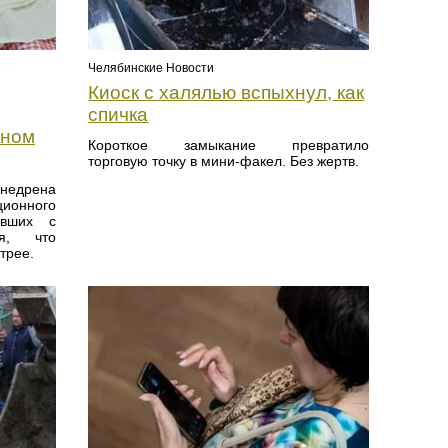
Челябинские Новости
Киоск с халялью вспыхнул, как
спичка
ьном
Короткое замыкание превратило
торговую точку в мини-факел. Без жертв.
внедрена
ионного
ивших с
я, что
трее.