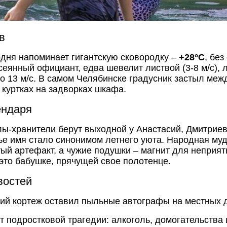
в
одня напоминает гигантскую сковородку –
+28°C
, без
сеянный официант, едва шевелит листвой (3-8 м/с),
о 13 м/с. В самом Челябинске градусник застыл ме
 куртках на задворках шкафа.
ендаря
елы-хранители берут выходной у Анастасий, Дмитриев
чье имя стало синонимом летнего уюта. Народная муд
тый артефакт, а чужие подушки – магнит для неприятн
это бабушке, прячущей свое полотенце.
востей
кий кортеж оставил пыльные автографы на местных д
т подростковой трагедии: алкоголь, домогательства 