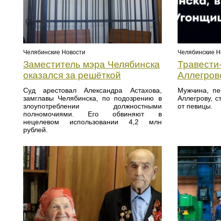
Челябинские Новости
Челябинские Н
Заместитель мэра Челябинска
Травести-
оказался за решёткой
Аллегров
Суд арестовал Александра Астахова,
Мужчина, п
замглавы Челябинска, по подозрению в
Аллегрову, с
злоупотреблении должностными
от певицы.
полномочиями. Его обвиняют в
нецелевом использовании 4,2 млн
рублей.