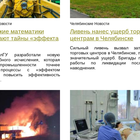
овости
Челябинские Новости
кие математики
Ливень нанес ущерб то
ают тайны «эффекта
центрам в Челябинске
Сильный ливень вызвал зат
торговых центров в Челябинске, 
лГУ разработали новую
значительный ущерб. Бригады 
ного исчисления, которая
работы по ликвидации посл
ромышленности точнее
наводнения.
 процессы с «эффектом
повысить эффективность
.