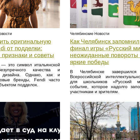
овости
Челябинские Новости
чить оригинальную
Как Челябинск запомнил
di от подделки:
финал игры «Русский ми
 признаки и советы
неожиданные повороты 
яркие победы
 — это символ итальянской
езупречного качества и
В Челябинске завершился
о дизайна. Однако, как и
Всероссийской интеллектуаль
овые бренды, Fendi часто
для школьников «Русский
бъектом подделок.
событие, которое надолго зап
участникам и зрителям.