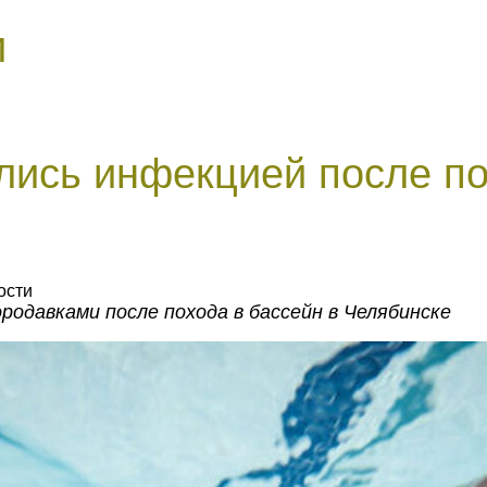
и
лись инфекцией после по
ости
родавками после похода в бассейн в Челябинске