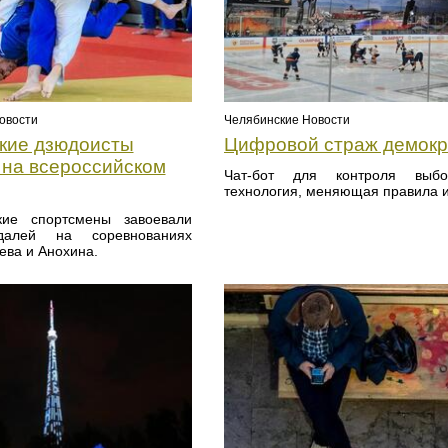
овости
Челябинские Новости
кие дзюдоисты
Цифровой страж демокр
 на всероссийском
Чат-бот для контроля вы
технология, меняющая правила и
кие спортсмены завоевали
далей на соревнованиях
ева и Анохина.