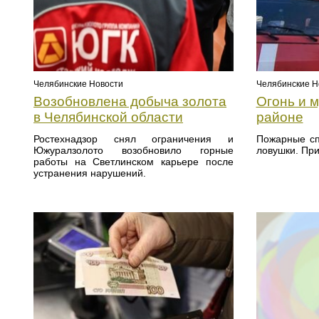
Челябинские Новости
Челябинские Н
Возобновлена добыча золота
Огонь и 
в Челябинской области
районе
Ростехнадзор снял ограничения и
Пожарные сп
Южуралзолото возобновило горные
ловушки. При
работы на Светлинском карьере после
устранения нарушений.