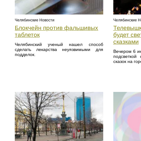
Челябинские Новости
Челябинские Н
Блокчейн против фальшивых
Телевышк
таблеток
будет св
сказками
Челябинский ученый нашел способ
сделать лекарства неуязвимыми для
Вечером 6 и
подделок.
подсветкой 
сказок на го