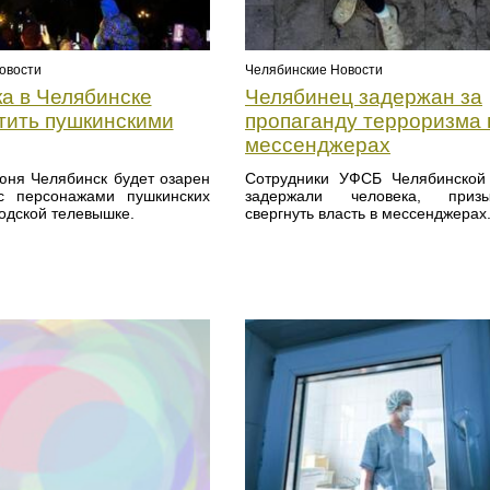
овости
Челябинские Новости
а в Челябинске
Челябинец задержан за
етить пушкинскими
пропаганду терроризма 
мессенджерах
юня Челябинск будет озарен
Сотрудники УФСБ Челябинской
с персонажами пушкинских
задержали человека, призы
родской телевышке.
свергнуть власть в мессенджерах