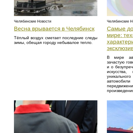
Челябинские Новости
Челябинские Н
Весна врывается в Челябинск
Самые до
мире: те
Тёплый воздух сметает последние следы
характер
зимы, обещая городу небывалое тепло.
эксклюзи
В мире ав
зачастую гов
и о безупре
искусства,
уникальног
автомобили 
передви
произведения