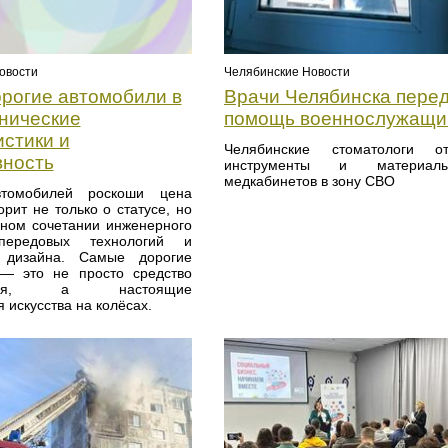
Челябинские Новости
овости
Врачи Челябинска пере
рогие автомобили в
помощь военнослужащ
хнические
истики и
Челябинские стоматологи от
вность
инструменты и материа
медкабинетов в зону СВО
томобилей роскоши цена
орит не только о статусе, но
чном сочетании инженерного
 передовых технологий и
о дизайна. Самые дорогие
— это не просто средство
жения, а настоящие
 искусства на колёсах.