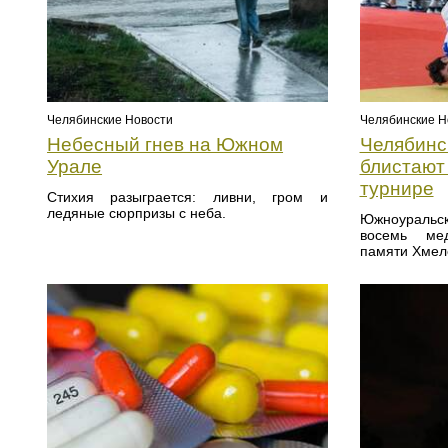
Челябинские Новости
Челябинские Н
Небесный гнев на Южном
Челябинс
Урале
блистают
турнире
Стихия разыграется: ливни, гром и
ледяные сюрпризы с неба.
Южноуральс
восемь ме
памяти Хмел