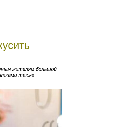
кусить
стным жителям большой
питками также