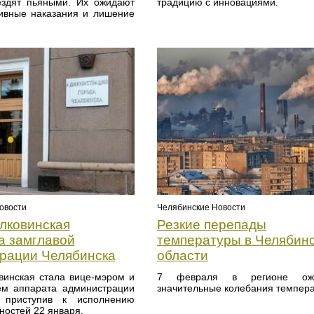
ездят пьяными. Их ожидают
традицию с инновациями.
ивные наказания и лишение
овости
Челябинские Новости
лковинская
Резкие перепады
а замглавой
температуры в Челябин
рации Челябинска
области
винская стала вице-мэром и
7 февраля в регионе ожи
ем аппарата администрации
значительные колебания темпера
, приступив к исполнению
ностей 22 января.