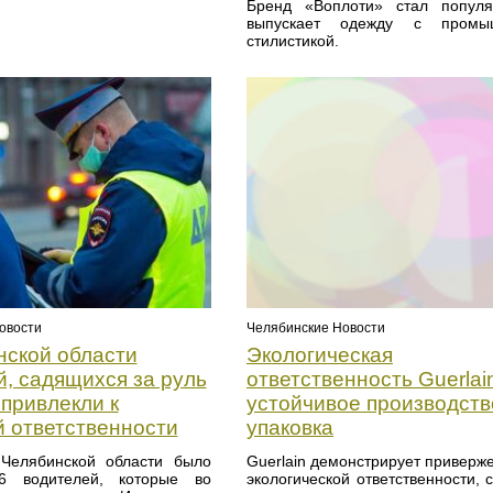
Бренд «Воплоти» стал попул
выпускает одежду с промы
стилистикой.
овости
Челябинские Новости
нской области
Экологическая
й, садящихся за руль
ответственность Guerlai
привлекли к
устойчивое производств
й ответственности
упаковка
Челябинской области было
Guerlain демонстрирует приверже
6 водителей, которые во
экологической ответственности, 