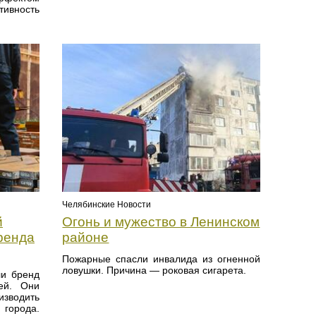
ивность
Челябинские Новости
й
Огонь и мужество в Ленинском
ренда
районе
Пожарные спасли инвалида из огненной
ловушки. Причина — роковая сигарета.
ли бренд
ей. Они
изводить
города.