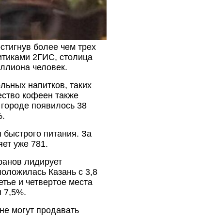
стигнув более чем трех
итиками 2ГИС, столица
иллиона человек.
льных напитков, таких
чество кофеен также
в городе появилось 38
%.
быстрого питания. За
ет уже 781.
ранов лидирует
положилась Казань с 3,8
етье и четвертое места
и 7,5%.
не могут продавать