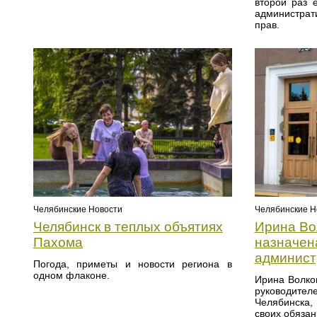
второй раз 
администрат
прав.
Челябинские Новости
Челябинские Н
Челябинск в теплых объятиях
Ирина Во
Пахома
назначен
админист
Погода, приметы и новости региона в
одном флаконе.
Ирина Волко
руководител
Челябинска
своих обязан