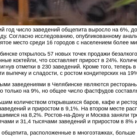
ий год число заведений общепита выросло на 6%, до
роду. Согласно исследованию, опубликованному анал
ятое место среди 16 городов с населением более м
бинске открылось 57 новых точек продажи безалкого
очные коктейли, что составляет прирост в 24%. Коли
игнув отметки в 230 заведений. Кроме того, теперь 
ти выпечку и сладости, с ростом кондитерских на 19
ми заведениями в Челябинске являются рестораны 
о только на 9%, но общее число фастфудов составля
льшим количеством открывшихся баров, кафе и ресто
заведений и приростом в 9,1%. На втором месте рас
шимися на 8,2%. Ростов-на-Дону и Москва заняли тр
сячами и 31,4 тысячами заведений и приростом в 8% 
 общепита, расположенные в многоэтажках, больше 