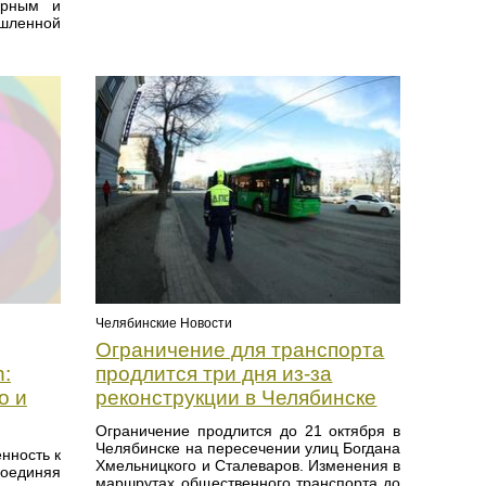
ярным и
шленной
Челябинские Новости
Ограничение для транспорта
продлится три дня из-за
n:
реконструкции в Челябинске
о и
Ограничение продлится до 21 октября в
Челябинске на пересечении улиц Богдана
нность к
Хмельницкого и Сталеваров. Изменения в
соединяя
маршрутах общественного транспорта до