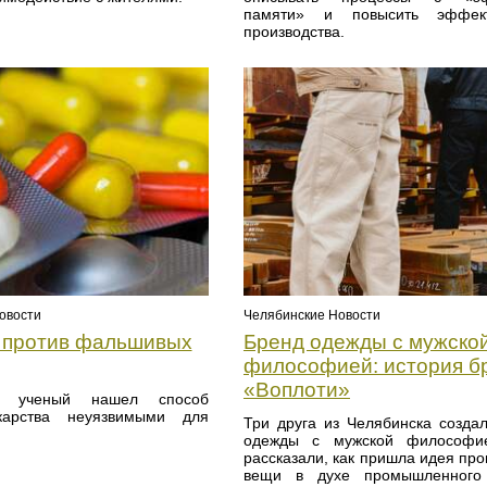
памяти» и повысить эффект
производства.
овости
Челябинские Новости
 против фальшивых
Бренд одежды с мужско
философией: история б
«Воплоти»
ий ученый нашел способ
карства неуязвимыми для
Три друга из Челябинска созда
одежды с мужской философи
рассказали, как пришла идея про
вещи в духе промышленного 