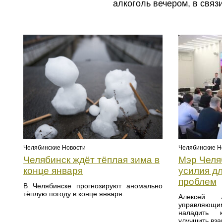
алкоголь вечером, в связ
Челябинские Новости
Челябинские Н
Челябинск ждёт тёплая зима в
Мэр Челя
конце января
усилия д
проблем
В Челябинске прогнозируют аномально
тёплую погоду в конце января.
Алексей 
управляющ
наладить 
улучшить вза