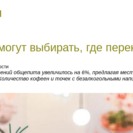
и
огут выбирать, где пере
ости
едений общепита увеличилось на 6%, предлагая ме
 Количество кофеен и точек с безалкогольными на