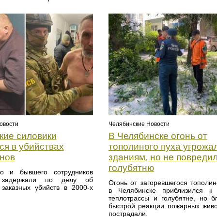
овости
Челябинские Новости
кие силовики
В Челябинске огонь от
ся в убийствах
тополиного пуха угрожа
нов
зданиям, но не повреди
голубятню
го и бывшего сотрудников
и задержали по делу об
Огонь от загоревшегося тополин
 заказных убийств в 2000-х
в Челябинске приблизился к 
теплотрассы и голубятне, но б
быстрой реакции пожарных жив
пострадали.