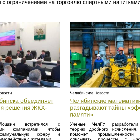
и с ограничениями на торговлю спиртными напитками
овости
Челябинские Новости
бинска объединяет
Челябинские математик
ля решения ЖКХ-
разгадывают тайны «эф
памяти»
Лошкин встретился с
Ученые ЧелГУ разработал
ими компаниями, чтобы
теорию дробного исчисления,
коммунальную сферу и
поможет промышленности 
имодействие с жителями.
описывать процессы с «э